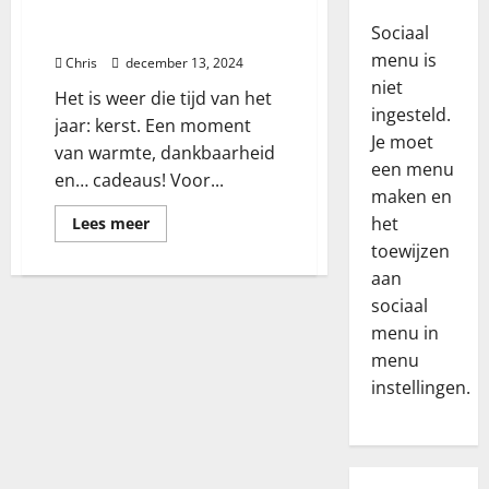
D
kerstcadeau voor
e
Sociaal
personeel?
b
menu is
Chris
december 13, 2024
e
2
niet
Het is weer die tijd van het
l
ingesteld.
a
Familie
jaar: kerst. Een moment
Je moet
D
n
van warmte, dankbaarheid
een menu
e
g
en… cadeaus! Voor...
u
maken en
r
l
i
3
Lees
het
Lees meer
meer
t
j
toewijzen
over
i
Relatie
k
kerstcadeau
aan
voor
H
e
s
personeel?
sociaal
o
m
t
menu in
e
e
e
menu
c
b
4
e
r
a
instellingen.
l
e
Cadeau
b
e
k
ë
y
m
e
e
f
e
r
r
o
n