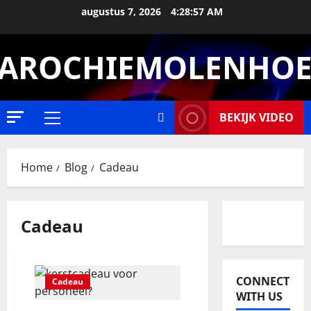
Ga
augustus 7, 2026
4:28:57 AM
naar
de
AROCHIEMOLENHO
inhoud
BEKIJK VIDEO
Primair
menu
Home
Blog
Cadeau
Cadeau
CONNECT
Cadeau
WITH US
Relatie