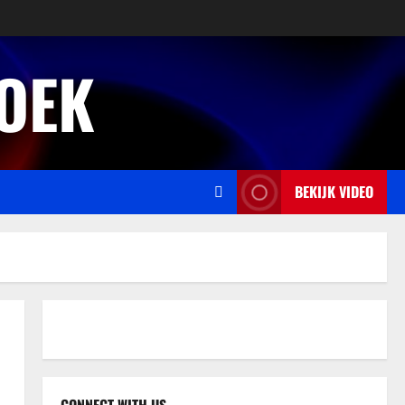
OEK
BEKIJK VIDEO
Relatie
De belangrijkste elementen voor
een sterke en liefdevolle relatie
november 27, 2025
2
Familie