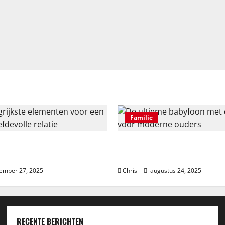
Familie
jkste elementen voor een
De ultieme babyfoon met ca
efdevolle relatie
moderne ouders
ember 27, 2025
Chris
augustus 24, 2025
RECENTE BERICHTEN