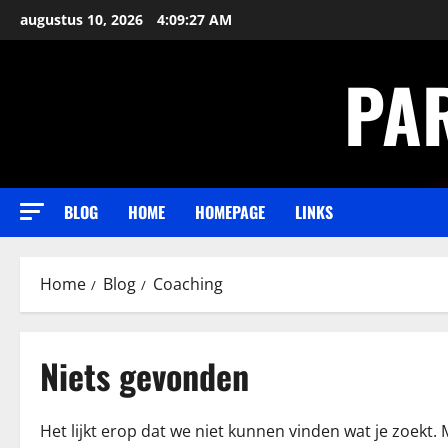
Ga
augustus 10, 2026
4:09:27 AM
naar
de
PA
inhoud
BLOG
HOME
HOMEPAGE
LINKS
Home
Blog
Coaching
Niets gevonden
Het lijkt erop dat we niet kunnen vinden wat je zoekt.