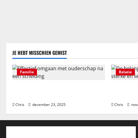
JE HEBT MISSCHIEN GEMIST
Familie
Relatie
Effectief omgaan met ouderschap na een
De belangri
scheiding
sterke en li
Chris
december 23, 2025
Chris
nov