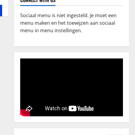
CONNECT WITH US
De ultieme babyfoon met camera
voor moderne ouders
Sociaal menu is niet ingesteld. Je moet een
augustus 24, 2025
3
menu maken en het toewijzen aan sociaal
menu in menu instellingen.
Relatie
Hoe creëer je een unieke
trouwhuisstijl?
december 13, 2024
4
Cadeau
kerstcadeau voor personeel?
december 13, 2024
5
Familie
Effectief omgaan met
ouderschap na een scheiding