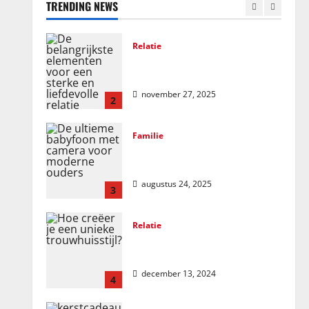
TRENDING NEWS
december 23, 2025
1
Relatie
De belangrijkste elementen voor
een sterke en liefdevolle relatie
november 27, 2025
2
Familie
De ultieme babyfoon met camera
voor moderne ouders
augustus 24, 2025
3
Relatie
Hoe creëer je een unieke
trouwhuisstijl?
december 13, 2024
4